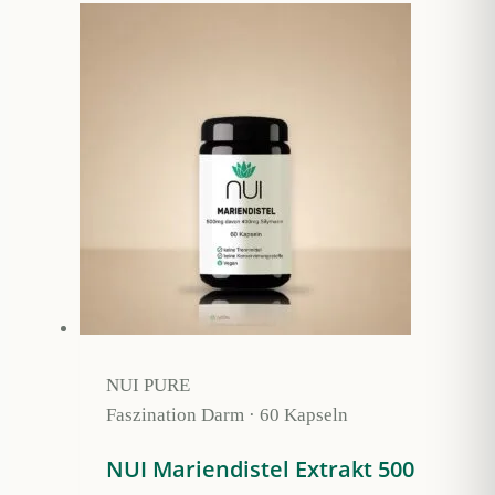
Produkt
weist
mehrere
Varianten
auf.
Die
Optionen
können
auf
der
Produktseite
gewählt
werden
NUI PURE
Faszination Darm · 60 Kapseln
NUI Mariendistel Extrakt 500