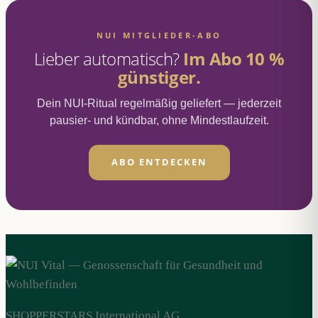
Varianten
auf.
NUI MITGLIEDER-ABO
Die
Lieber automatisch?
Im Abo 10 %
Optionen
günstiger.
können
Dein NUI-Ritual regelmäßig geliefert — jederzeit
auf
pausier- und kündbar, ohne Mindestlaufzeit.
der
Produktseite
ABO ENTDECKEN
gewählt
werden
SHOPPERSTARS International AG