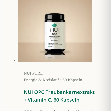
mehrere
Varianten
auf.
Die
Optionen
können
auf
der
Produktseite
gewählt
werden
NUI PURE
Energie & Kreislauf · 60 Kapseln
NUI OPC Traubenkernextrakt
+ Vitamin C, 60 Kapseln