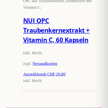
OPC aus Traubenkernen, kombiniert mit
Vitamin C.
NUI OPC
Traubenkernextrakt +
Vitamin C, 60 Kapseln
inkl. MwSt.
zzgl.
Versandkosten
Auswählen
ab CHF 29.80
inkl. MwSt.
Dieses
Produkt
weist
mehrere