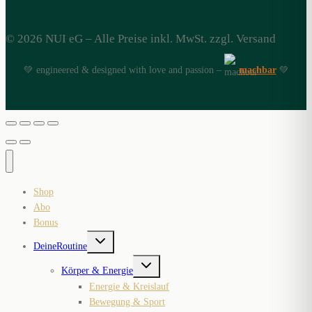
© 2026 NUI eG – Alle Preise inkl. MwSt. zzgl. Versand
💚 engineered & designed with love and passion –
machbar
💚
Shop
Abo
Bonus
Untermenü
Deine
Routine
umschalten
Untermenü
Körper & Energie
umschalten
Energie & Kreislauf
Bewegung & Sport