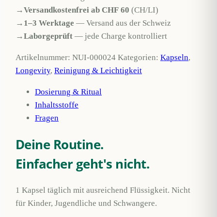
300
→
Versandkostenfrei ab CHF 60
(CH/LI)
mg,
→
1–3 Werktage
— Versand aus der Schweiz
60
→
Laborgeprüft
— jede Charge kontrolliert
Kapseln
Artikelnummer:
NUI-000024
Kategorien:
Kapseln
,
Menge
Longevity
,
Reinigung & Leichtigkeit
Dosierung & Ritual
Inhaltsstoffe
Fragen
Deine Routine.
Einfacher geht's nicht.
1 Kapsel täglich mit ausreichend Flüssigkeit. Nicht
für Kinder, Jugendliche und Schwangere.