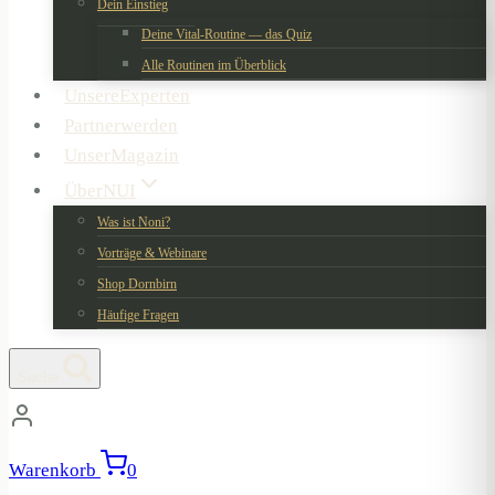
Dein Einstieg
Deine Vital-Routine — das Quiz
Alle Routinen im Überblick
Unsere
Experten
Partner
werden
Unser
Magazin
Über
NUI
Was ist Noni?
Vorträge & Webinare
Shop Dornbirn
Häufige Fragen
Suche
Warenkorb
0