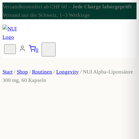
Versandkostenfrei ab CHF 60
–
Jede Charge laborgeprüft
–
Versand aus der Schweiz, 1–3 Werktage
0
Start
/
Shop
/
Routinen
/
Longevity
/
NUI Alpha-Liponsäure
300 mg, 60 Kapseln