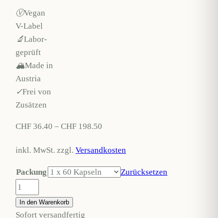
Ⓥ
Vegan
V-Label
🔬
Labor-
geprüft
🏔
Made in
Austria
✓
Frei von
Zusätzen
CHF
36.40
–
CHF
198.50
inkl. MwSt.
zzgl.
Versandkosten
Packung
Zurücksetzen
NUI
Alpha-
In den Warenkorb
Liponsäure
Sofort versandfertig