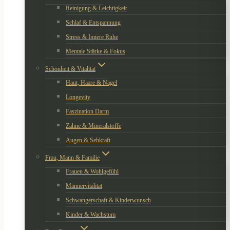
Reinigung & Leichtigkeit
Schlaf & Entspannung
Stress & Innere Ruhe
Mentale Stärke & Fokus
Schönheit & Vitalität
Haut, Haare & Nägel
Longevity
Faszination Darm
Zähne & Mineralstoffe
Augen & Sehkraft
Frau, Mann & Familie
Frauen & Wohlgefühl
Männervitalität
Schwangerschaft & Kinderwunsch
Kinder & Wachstum