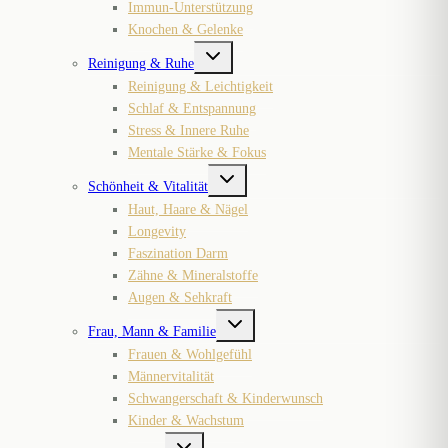
Immun-Unterstützung
Knochen & Gelenke
Untermenü
Reinigung & Ruhe
umschalten
Reinigung & Leichtigkeit
Schlaf & Entspannung
Stress & Innere Ruhe
Mentale Stärke & Fokus
Untermenü
Schönheit & Vitalität
umschalten
Haut, Haare & Nägel
Longevity
Faszination Darm
Zähne & Mineralstoffe
Augen & Sehkraft
Untermenü
Frau, Mann & Familie
umschalten
Frauen & Wohlgefühl
Männervitalität
Schwangerschaft & Kinderwunsch
Kinder & Wachstum
Untermenü